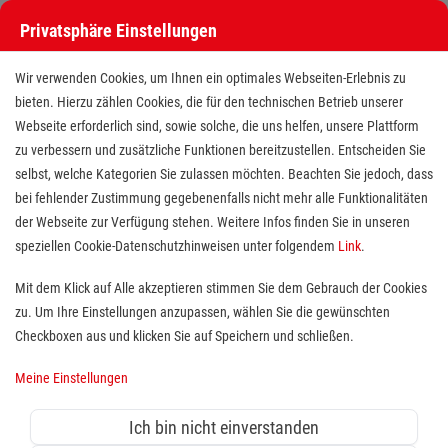
Privatsphäre Einstellungen
Wir verwenden Cookies, um Ihnen ein optimales Webseiten-Erlebnis zu
bieten. Hierzu zählen Cookies, die für den technischen Betrieb unserer
Webseite erforderlich sind, sowie solche, die uns helfen, unsere Plattform
zu verbessern und zusätzliche Funktionen bereitzustellen. Entscheiden Sie
selbst, welche Kategorien Sie zulassen möchten. Beachten Sie jedoch, dass
bei fehlender Zustimmung gegebenenfalls nicht mehr alle Funktionalitäten
der Webseite zur Verfügung stehen. Weitere Infos finden Sie in unseren
Ausbildung zur Pflegefachfrau /
speziellen Cookie-Datenschutzhinweisen unter folgendem
Link
.
zum Pflegefachmann (m/w/d)
Mit dem Klick auf Alle akzeptieren stimmen Sie dem Gebrauch der Cookies
zu. Um Ihre Einstellungen anzupassen, wählen Sie die gewünschten
Standort(e):
Weiden
Checkboxen aus und klicken Sie auf Speichern und schließen.
Meine Einstellungen
Die Gesundheit und das Wohlbefinden von
pflegebedürftigen Menschen liegen dir am Herzen
Ich bin nicht einverstanden
und