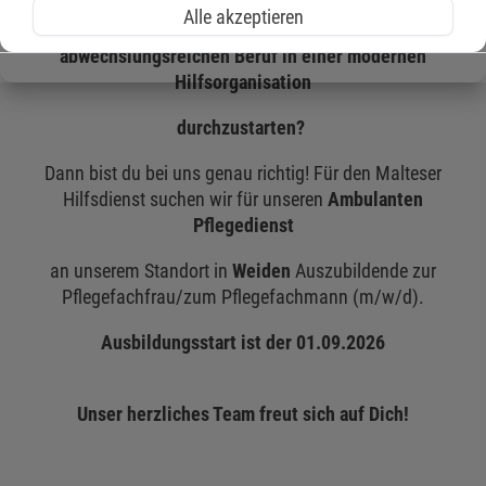
Alle akzeptieren
du hast Lust, in einem spannenden,
abwechslungsreichen Beruf in einer modernen
Hilfsorganisation
durchzustarten?
Dann bist du bei uns genau richtig! Für den Malteser
Hilfsdienst suchen wir für unseren
Ambulanten
Pflegedienst
an unserem Standort in
Weiden
Auszubildende zur
Pflegefachfrau/zum Pflegefachmann (m/w/d).
Ausbildungsstart ist der 01.09.2026
Unser herzliches Team freut sich auf Dich!