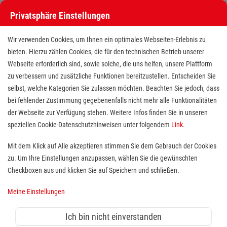
Privatsphäre Einstellungen
Wir verwenden Cookies, um Ihnen ein optimales Webseiten-Erlebnis zu
bieten. Hierzu zählen Cookies, die für den technischen Betrieb unserer
Webseite erforderlich sind, sowie solche, die uns helfen, unsere Plattform
zu verbessern und zusätzliche Funktionen bereitzustellen. Entscheiden Sie
selbst, welche Kategorien Sie zulassen möchten. Beachten Sie jedoch, dass
bei fehlender Zustimmung gegebenenfalls nicht mehr alle Funktionalitäten
der Webseite zur Verfügung stehen. Weitere Infos finden Sie in unseren
Ausbildung zum Pflegefachmann /
speziellen Cookie-Datenschutzhinweisen unter folgendem
Link
.
zur Pflegefachfrau (m/w/d)
Mit dem Klick auf Alle akzeptieren stimmen Sie dem Gebrauch der Cookies
zu. Um Ihre Einstellungen anzupassen, wählen Sie die gewünschten
Standort(e):
Konstanz, Konstanz-Dingelsdorf,
Checkboxen aus und klicken Sie auf Speichern und schließen.
Rielasingen, Überlingen, Friedrichshafen
Meine Einstellungen
Du siehst deine Zukunft in der Pflege bzw. in der Arbeit
mit Menschen? Dann bist du hier genau richtig! Wir
Ich bin nicht einverstanden
suchen für den Ausbildungsstart am
01.09.2027
noch