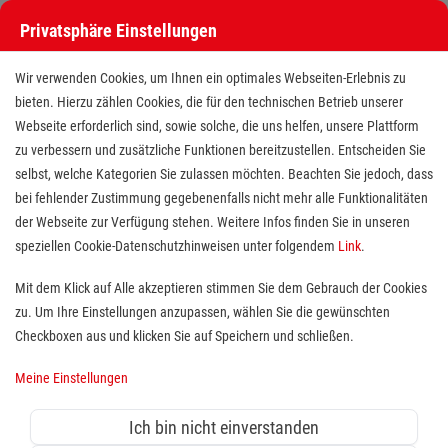
Privatsphäre Einstellungen
Wir verwenden Cookies, um Ihnen ein optimales Webseiten-Erlebnis zu
bieten. Hierzu zählen Cookies, die für den technischen Betrieb unserer
Webseite erforderlich sind, sowie solche, die uns helfen, unsere Plattform
zu verbessern und zusätzliche Funktionen bereitzustellen. Entscheiden Sie
selbst, welche Kategorien Sie zulassen möchten. Beachten Sie jedoch, dass
bei fehlender Zustimmung gegebenenfalls nicht mehr alle Funktionalitäten
der Webseite zur Verfügung stehen. Weitere Infos finden Sie in unseren
Ausbildung zum Notfallsanitäter
speziellen Cookie-Datenschutzhinweisen unter folgendem
Link
.
(m/w/d)
Mit dem Klick auf Alle akzeptieren stimmen Sie dem Gebrauch der Cookies
zu. Um Ihre Einstellungen anzupassen, wählen Sie die gewünschten
Standort(e):
Nürtingen, Albstadt , Plochingen ,
Checkboxen aus und klicken Sie auf Speichern und schließen.
Reutlingen, Rottenburg am Neckar, Metzingen
Meine Einstellungen
Du siehst deine Zukunft in der Notfallrettung? Dann
bist du hier genau richtig!
Ich bin nicht einverstanden