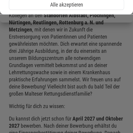
Wir suchen für den Ausbildungsstart
am 01.04.2027
Alle akzeptieren
oder 01.10.2027
wieder neue Kolleginnen und
Kollegen an den
Standorten Albstadt, Plochingen,
Nürtingen, Reutlingen, Rottenburg a. N. und
Metzingen
, mit denen wir in Zukunft die
Erstversorgung von Patientinnen und Patienten
gewährleisten möchten. Dich erwartet eine spannende
drei Jährige Ausbildung, in der du einerseits an
unserem Bildungszentrum alle notwendigen
Grundlagen vermittelt bekommst und an deiner
Lehrrettungswache sowie in einem Krankenhaus
praktische Erfahrungen sammelst. Wir freuen uns auf
deine Bewerbung! Vielleicht bist auch du bald Teil der
großen Malteser Rettungsdienstfamilie?
Wichtig für dich zu wissen:
Du kannst dich jetzt schon für
April 2027 und Oktober
2027
bewerben. Nach deiner Bewerbung erhältst du
eine Eingangsbestätigung deiner Bewerbung. Danach