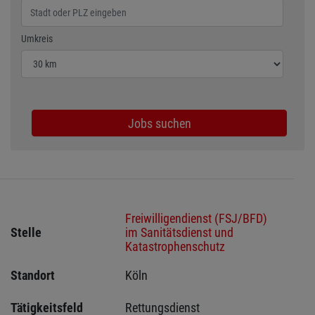
Wählen Sie den Umkreis für die Jobsuche
Umkreis
Jobs suchen
Freiwilligendienst (FSJ/BFD)
Stelle
im Sanitätsdienst und
Katastrophenschutz
Standort
Köln 
Tätigkeitsfeld
Rettungsdienst