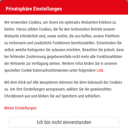
Privatsphäre Einstellungen
Stellenangebote bei den Maltesern
Wir verwenden Cookies, um Ihnen ein optimales Webseiten-Erlebnis zu
bieten. Hierzu zählen Cookies, die für den technischen Betrieb unserer
Webseite erforderlich sind, sowie solche, die uns helfen, unsere Plattform
zu verbessern und zusätzliche Funktionen bereitzustellen. Entscheiden Sie
selbst, welche Kategorien Sie zulassen möchten. Beachten Sie jedoch, dass
bei fehlender Zustimmung gegebenenfalls nicht mehr alle Funktionalitäten
der Webseite zur Verfügung stehen. Weitere Infos finden Sie in unseren
Stellenangebote bei den Maltesern
speziellen Cookie-Datenschutzhinweisen unter folgendem
Link
.
Finde deutschlandweit offene Stellen bei einem der größten
Mit dem Klick auf Alle akzeptieren stimmen Sie dem Gebrauch der Cookies
Arbeitgeber im Gesundheits- und Sozialwesen in Vollzeit,
zu. Um Ihre Einstellungen anzupassen, wählen Sie die gewünschten
Teilzeit, als Minijob, Trainee oder FSJ!
Checkboxen aus und klicken Sie auf Speichern und schließen.
Meine Einstellungen
Suche
Ich bin nicht einverstanden
Jobs suchen