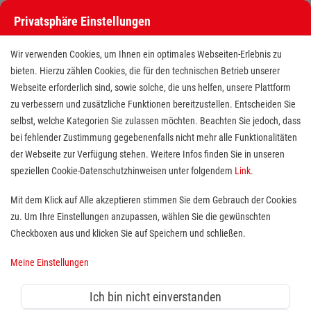
Privatsphäre Einstellungen
Wir verwenden Cookies, um Ihnen ein optimales Webseiten-Erlebnis zu
bieten. Hierzu zählen Cookies, die für den technischen Betrieb unserer
Webseite erforderlich sind, sowie solche, die uns helfen, unsere Plattform
zu verbessern und zusätzliche Funktionen bereitzustellen. Entscheiden Sie
selbst, welche Kategorien Sie zulassen möchten. Beachten Sie jedoch, dass
bei fehlender Zustimmung gegebenenfalls nicht mehr alle Funktionalitäten
der Webseite zur Verfügung stehen. Weitere Infos finden Sie in unseren
Ausbildung Pflegefachmann / -
speziellen Cookie-Datenschutzhinweisen unter folgendem
Link
.
fachfrau (m/w/d)
Mit dem Klick auf Alle akzeptieren stimmen Sie dem Gebrauch der Cookies
zu. Um Ihre Einstellungen anzupassen, wählen Sie die gewünschten
Standort(e):
Schwäbisch Gmünd
Checkboxen aus und klicken Sie auf Speichern und schließen.
Du siehst deine Zukunft in der Pflege bzw. in der Arbeit
Meine Einstellungen
mit Menschen? Dann bist du hier genau richtig! Wir
suchen für den Ausbildungsstart am
Ich bin nicht einverstanden
01.09.2026
wieder neue Kolleginnen und Kollegen an