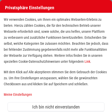
Privatsphäre Einstellungen
Wir verwenden Cookies, um Ihnen ein optimales Webseiten-Erlebnis zu
bieten. Hierzu zählen Cookies, die für den technischen Betrieb unserer
Webseite erforderlich sind, sowie solche, die uns helfen, unsere Plattform
zu verbessern und zusätzliche Funktionen bereitzustellen. Entscheiden Sie
selbst, welche Kategorien Sie zulassen möchten. Beachten Sie jedoch, dass
bei fehlender Zustimmung gegebenenfalls nicht mehr alle Funktionalitäten
der Webseite zur Verfügung stehen. Weitere Infos finden Sie in unseren
Ausbildung Pflegefachmann /
speziellen Cookie-Datenschutzhinweisen unter folgendem
Link
.
Pflegefachfrau (m/w/d) in Bottrop
Mit dem Klick auf Alle akzeptieren stimmen Sie dem Gebrauch der Cookies
zu. Um Ihre Einstellungen anzupassen, wählen Sie die gewünschten
Standort(e):
Bottrop
Checkboxen aus und klicken Sie auf Speichern und schließen.
Wir suchen dich!
Meine Einstellungen
Du siehst deine Zukunft in der Altenpflege? Dann bist
Ich bin nicht einverstanden
du hier genau richtig! Wir suchen für den