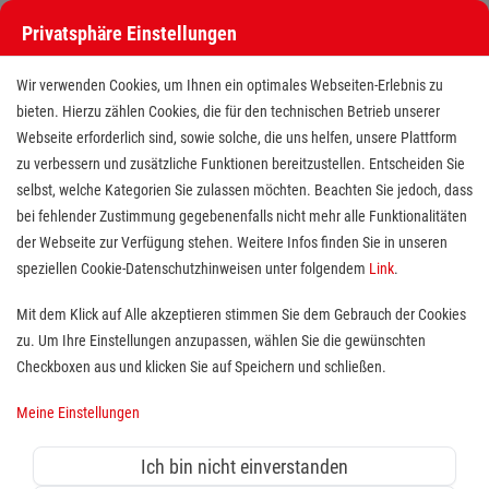
Privatsphäre Einstellungen
Wir verwenden Cookies, um Ihnen ein optimales Webseiten-Erlebnis zu
bieten. Hierzu zählen Cookies, die für den technischen Betrieb unserer
Webseite erforderlich sind, sowie solche, die uns helfen, unsere Plattform
zu verbessern und zusätzliche Funktionen bereitzustellen. Entscheiden Sie
selbst, welche Kategorien Sie zulassen möchten. Beachten Sie jedoch, dass
bei fehlender Zustimmung gegebenenfalls nicht mehr alle Funktionalitäten
der Webseite zur Verfügung stehen. Weitere Infos finden Sie in unseren
Ausbildung Pflegefachmann /
speziellen Cookie-Datenschutzhinweisen unter folgendem
Link
.
Pflegefachfrau (m/w/d) im
Mit dem Klick auf Alle akzeptieren stimmen Sie dem Gebrauch der Cookies
zu. Um Ihre Einstellungen anzupassen, wählen Sie die gewünschten
Ambulanten Dienst
Checkboxen aus und klicken Sie auf Speichern und schließen.
Standort(e):
Wilhelmshaven, Oldenburg, Brake
Meine Einstellungen
Wir suchen dich!
Ich bin nicht einverstanden
Du siehst deine Zukunft in der Altenpflege? Dann bist