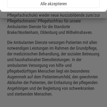
Alle akzeptieren
du hier genau richtig! Wir suchen für den
Ausbildungsstart zum
01.08.2026
(je nach
Pflegefachschule) wieder neue Auszubildende zum/zur
Pflegefachmann/ Pflegefachfrau für unsere
Ambulanten Dienste für die Standorte
Brake/Nordenham, Oldenburg und Wilhelmshaven.
Die Ambulanten Dienste versorgen Patienten mit allen
notwendigen Leistungen im Rahmen der Grundpflege,
der medizinischen Behandlung, der sozialen Betreuung
und haushaltsnaher Dienstleistungen. In der
ambulanten Versorgung von hilfe- und
pflegebedürftigen Menschen liegt ein besonderes
Augenmerk auf dem Patientenumfeld, den gewohnten
Abläufen der Patienten, der Entlastung der pflegenden
Angehörigen und der Begleitung von schwerkranken
und sterbenden Menschen.