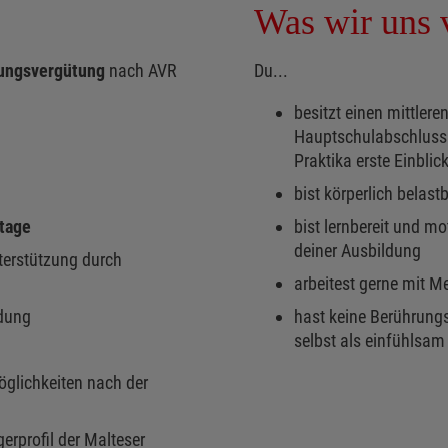
Was wir uns v
dungsvergütung
nach AVR
Du...
besitzt einen mittler
Hauptschulabschluss 
Praktika erste Einblic
bist körperlich belastb
stage
bist lernbereit und mo
deiner Ausbildung
nterstützung durch
arbeitest gerne mit 
dung
hast keine Berührung
selbst als einfühlsa
öglichkeiten nach der
rprofil der Malteser