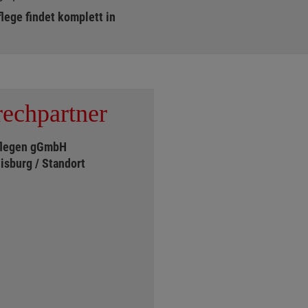
flege findet komplett in
echpartner
flegen gGmbH
isburg / Standort