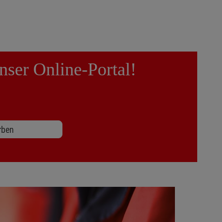
nser Online-Portal!
rben