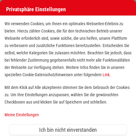
Privatsphäre Einstellungen
Wir verwenden Cookies, um Ihnen ein optimales Webseiten-Erlebnis zu
bieten. Hierzu zählen Cookies, die für den technischen Betrieb unserer
Webseite erforderlich sind, sowie solche, die uns helfen, unsere Plattform
zu verbessern und zusätzliche Funktionen bereitzustellen. Entscheiden Sie
selbst, welche Kategorien Sie zulassen möchten. Beachten Sie jedoch, dass
bei fehlender Zustimmung gegebenenfalls nicht mehr alle Funktionalitäten
der Webseite zur Verfügung stehen. Weitere Infos finden Sie in unseren
Ausbildung Pflegefachkraft
speziellen Cookie-Datenschutzhinweisen unter folgendem
Link
.
(m/w/d) im betreuten Wohnen
Mit dem Klick auf Alle akzeptieren stimmen Sie dem Gebrauch der Cookies
zu. Um Ihre Einstellungen anzupassen, wählen Sie die gewünschten
Standort(e):
Meerbusch
Checkboxen aus und klicken Sie auf Speichern und schließen.
Ambulante Pflege, aber trotzdem
vor Ort und ohne
Meine Einstellungen
Auto
? Dann bist du hier genau richtig! Wir suchen für
den Ausbildungsstart im Herbst oder Frühjar wieder
Ich bin nicht einverstanden
neue Auszubildende zum/zur
Pflegefachmann/