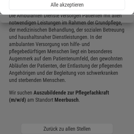
Pflegefachfrau
(m/w/d).
Alle akzeptieren
Die Ambulanten Dienste versorgen Patienten mit allen
notwendigen Leistungen im Rahmen der Grundpflege,
der medizinischen Behandlung, der sozialen Betreuung
und haushaltsnaher Dienstleistungen. In der
ambulanten Versorgung von hilfe- und
pflegebedürftigen Menschen liegt ein besonderes
Augenmerk auf dem Patientenumfeld, den gewohnten
Abläufen der Patienten, der Entlastung der pflegenden
Angehörigen und der Begleitung von schwerkranken
und sterbenden Menschen.
Wir suchen
Auszubildende zur Pflegefachkraft
(m/w/d)
am Standort
Meerbusch
.
Zurück zu allen Stellen