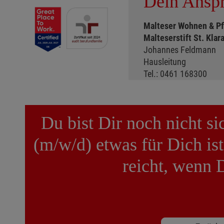
Dein Anspr
Malteser Wohnen & P
Malteserstift St. Klar
Johannes Feldmann
Hausleitung
Tel.: 0461 168300
Du bist Dir noch nicht s
(m/w/d) etwas für Dich is
reicht, wenn 