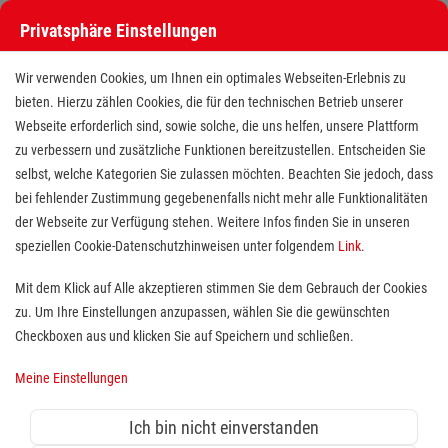
Privatsphäre Einstellungen
Wir verwenden Cookies, um Ihnen ein optimales Webseiten-Erlebnis zu
bieten. Hierzu zählen Cookies, die für den technischen Betrieb unserer
Webseite erforderlich sind, sowie solche, die uns helfen, unsere Plattform
zu verbessern und zusätzliche Funktionen bereitzustellen. Entscheiden Sie
selbst, welche Kategorien Sie zulassen möchten. Beachten Sie jedoch, dass
bei fehlender Zustimmung gegebenenfalls nicht mehr alle Funktionalitäten
der Webseite zur Verfügung stehen. Weitere Infos finden Sie in unseren
Ausbilder (m/w/d) Erste Hilfe im
speziellen Cookie-Datenschutzhinweisen unter folgendem
Link
.
Landkreis Vechta/Oldenburg
Mit dem Klick auf Alle akzeptieren stimmen Sie dem Gebrauch der Cookies
zu. Um Ihre Einstellungen anzupassen, wählen Sie die gewünschten
Standort(e):
Dinklage, Goldenstedt, Visbek,
Checkboxen aus und klicken Sie auf Speichern und schließen.
Harpstedt, Wildeshausen, Hatten, Lutten,
Meine Einstellungen
Sandkrug
Du interessierst dich für Erste Hilfe und deine
Ich bin nicht einverstanden
Leidenschaft ist, anderen Menschen Wissen zu