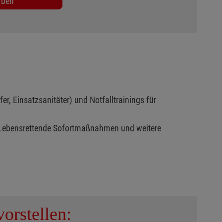
rben
r, Einsatzsanitäter) und Notfalltrainings für
 Lebensrettende Sofortmaßnahmen und weitere
orstellen: