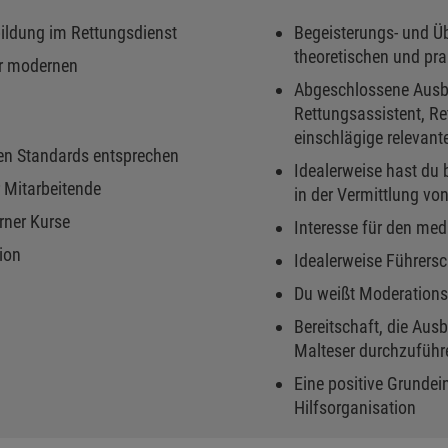
bildung im Rettungsdienst
Begeisterungs- und Üb
theoretischen und pr
er modernen
Abgeschlossene Ausbil
Rettungsassistent, Re
einschlägige relevan
nden Standards entsprechen
Idealerweise hast du 
r Mitarbeitende
in der Vermittlung vo
rner Kurse
Interesse für den med
ion
Idealerweise Führersc
Du weißt Moderations-
Bereitschaft, die Au
Malteser durchzuführ
Eine positive Grundei
Hilfsorganisation