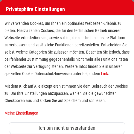
Privatsphäre Einstellungen
Wir verwenden Cookies, um Ihnen ein optimales Webseiten-Erlebnis zu
bieten. Hierzu zählen Cookies, die für den technischen Betrieb unserer
Webseite erforderlich sind, sowie solche, die uns helfen, unsere Plattform
zu verbessern und zusätzliche Funktionen bereitzustellen. Entscheiden Sie
selbst, welche Kategorien Sie zulassen möchten. Beachten Sie jedoch, dass
bei fehlender Zustimmung gegebenenfalls nicht mehr alle Funktionalitäten
der Webseite zur Verfügung stehen. Weitere Infos finden Sie in unseren
Ausbilder/ Dozent (m/w/d) für die
speziellen Cookie-Datenschutzhinweisen unter folgendem
Link
.
Erste-Hilfe-Ausbildung
Mit dem Klick auf Alle akzeptieren stimmen Sie dem Gebrauch der Cookies
zu. Um Ihre Einstellungen anzupassen, wählen Sie die gewünschten
Standort(e):
Weiden
Checkboxen aus und klicken Sie auf Speichern und schließen.
Meine Einstellungen
Du interessierst dich für Erste Hilfe und deine
Ich bin nicht einverstanden
Leidenschaft ist, anderen Menschen Wissen zu