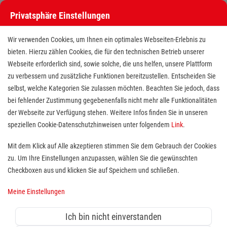
Privatsphäre Einstellungen
Wir verwenden Cookies, um Ihnen ein optimales Webseiten-Erlebnis zu
bieten. Hierzu zählen Cookies, die für den technischen Betrieb unserer
Webseite erforderlich sind, sowie solche, die uns helfen, unsere Plattform
zu verbessern und zusätzliche Funktionen bereitzustellen. Entscheiden Sie
selbst, welche Kategorien Sie zulassen möchten. Beachten Sie jedoch, dass
bei fehlender Zustimmung gegebenenfalls nicht mehr alle Funktionalitäten
der Webseite zur Verfügung stehen. Weitere Infos finden Sie in unseren
Ausbilder / Dozent (m/w/d) für
speziellen Cookie-Datenschutzhinweisen unter folgendem
Link
.
die Erste-Hilfe-Ausbildung
Mit dem Klick auf Alle akzeptieren stimmen Sie dem Gebrauch der Cookies
zu. Um Ihre Einstellungen anzupassen, wählen Sie die gewünschten
Standort(e):
Landshut
Checkboxen aus und klicken Sie auf Speichern und schließen.
Meine Einstellungen
Du interessierst dich für Erste Hilfe und deine
Ich bin nicht einverstanden
Leidenschaft ist, anderen Menschen Wissen zu