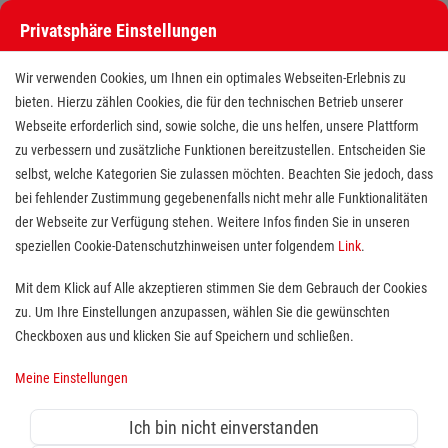
Privatsphäre Einstellungen
Stellenangebote bei den Maltesern
Wir verwenden Cookies, um Ihnen ein optimales Webseiten-Erlebnis zu
bieten. Hierzu zählen Cookies, die für den technischen Betrieb unserer
Webseite erforderlich sind, sowie solche, die uns helfen, unsere Plattform
zu verbessern und zusätzliche Funktionen bereitzustellen. Entscheiden Sie
selbst, welche Kategorien Sie zulassen möchten. Beachten Sie jedoch, dass
bei fehlender Zustimmung gegebenenfalls nicht mehr alle Funktionalitäten
der Webseite zur Verfügung stehen. Weitere Infos finden Sie in unseren
Stellenangebote bei den Maltesern
speziellen Cookie-Datenschutzhinweisen unter folgendem
Link
.
Finde deutschlandweit offene Stellen bei einem der größten
Mit dem Klick auf Alle akzeptieren stimmen Sie dem Gebrauch der Cookies
Arbeitgeber im Gesundheits- und Sozialwesen in Vollzeit,
zu. Um Ihre Einstellungen anzupassen, wählen Sie die gewünschten
Teilzeit, als Minijob, Trainee oder FSJ!
Checkboxen aus und klicken Sie auf Speichern und schließen.
Meine Einstellungen
Suche
Ich bin nicht einverstanden
Jobs suchen