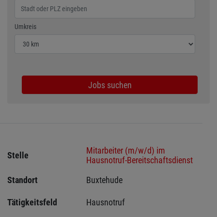
Wählen Sie den Umkreis für die Jobsuche
Umkreis
Jobs suchen
Mitarbeiter (m/w/d) im
Stelle
Hausnotruf-Bereitschaftsdienst
Standort
Buxtehude 
Tätigkeitsfeld
Hausnotruf