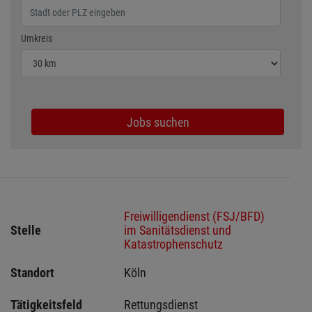
Wählen Sie den Umkreis für die Jobsuche
Umkreis
Jobs suchen
Freiwilligendienst (FSJ/BFD)
Stelle
im Sanitätsdienst und
Katastrophenschutz
Standort
Köln 
Tätigkeitsfeld
Rettungsdienst