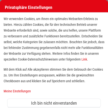
Privatsphäre Einstellungen
Stellenangebote bei den Maltesern
Wir verwenden Cookies, um Ihnen ein optimales Webseiten-Erlebnis zu
bieten. Hierzu zählen Cookies, die für den technischen Betrieb unserer
Webseite erforderlich sind, sowie solche, die uns helfen, unsere Plattform
zu verbessern und zusätzliche Funktionen bereitzustellen. Entscheiden Sie
selbst, welche Kategorien Sie zulassen möchten. Beachten Sie jedoch, dass
bei fehlender Zustimmung gegebenenfalls nicht mehr alle Funktionalitäten
der Webseite zur Verfügung stehen. Weitere Infos finden Sie in unseren
Stellenangebote bei den Maltesern
speziellen Cookie-Datenschutzhinweisen unter folgendem
Link
.
Finde deutschlandweit offene Stellen bei einem der größten
Mit dem Klick auf Alle akzeptieren stimmen Sie dem Gebrauch der Cookies
Arbeitgeber im Gesundheits- und Sozialwesen in Vollzeit,
zu. Um Ihre Einstellungen anzupassen, wählen Sie die gewünschten
Teilzeit, als Minijob, Trainee oder FSJ!
Checkboxen aus und klicken Sie auf Speichern und schließen.
Meine Einstellungen
Suche
Ich bin nicht einverstanden
Jobs suchen