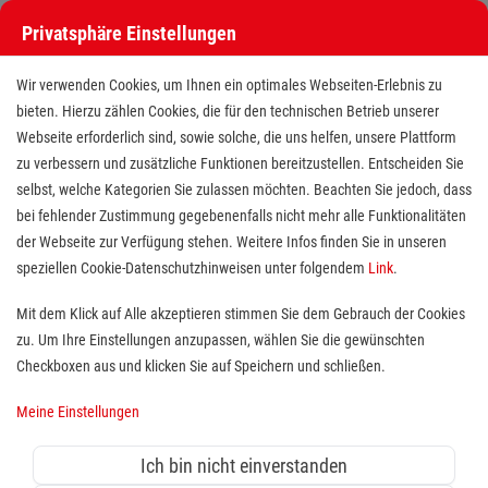
Privatsphäre Einstellungen
Stellenangebote bei den Maltesern
Wir verwenden Cookies, um Ihnen ein optimales Webseiten-Erlebnis zu
bieten. Hierzu zählen Cookies, die für den technischen Betrieb unserer
Webseite erforderlich sind, sowie solche, die uns helfen, unsere Plattform
zu verbessern und zusätzliche Funktionen bereitzustellen. Entscheiden Sie
selbst, welche Kategorien Sie zulassen möchten. Beachten Sie jedoch, dass
bei fehlender Zustimmung gegebenenfalls nicht mehr alle Funktionalitäten
der Webseite zur Verfügung stehen. Weitere Infos finden Sie in unseren
Stellenangebote bei den Maltesern
speziellen Cookie-Datenschutzhinweisen unter folgendem
Link
.
Finde deutschlandweit offene Stellen bei einem der größten
Mit dem Klick auf Alle akzeptieren stimmen Sie dem Gebrauch der Cookies
Arbeitgeber im Gesundheits- und Sozialwesen in Vollzeit,
zu. Um Ihre Einstellungen anzupassen, wählen Sie die gewünschten
Teilzeit, als Minijob, Trainee oder FSJ!
Checkboxen aus und klicken Sie auf Speichern und schließen.
Meine Einstellungen
Suche
Ich bin nicht einverstanden
Jobs suchen