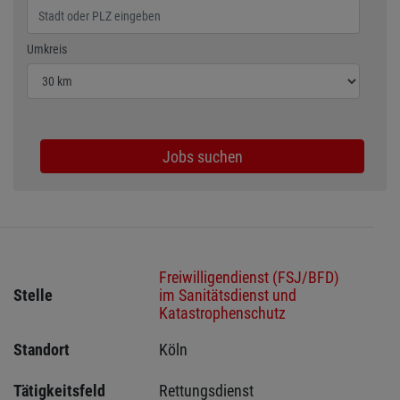
Wählen Sie den Umkreis für die Jobsuche
Umkreis
Jobs suchen
Freiwilligendienst (FSJ/BFD)
Stelle
im Sanitätsdienst und
Katastrophenschutz
Standort
Köln 
Tätigkeitsfeld
Rettungsdienst