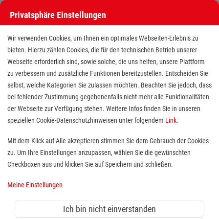
Privatsphäre Einstellungen
Wir verwenden Cookies, um Ihnen ein optimales Webseiten-Erlebnis zu
bieten. Hierzu zählen Cookies, die für den technischen Betrieb unserer
Webseite erforderlich sind, sowie solche, die uns helfen, unsere Plattform
zu verbessern und zusätzliche Funktionen bereitzustellen. Entscheiden Sie
selbst, welche Kategorien Sie zulassen möchten. Beachten Sie jedoch, dass
bei fehlender Zustimmung gegebenenfalls nicht mehr alle Funktionalitäten
der Webseite zur Verfügung stehen. Weitere Infos finden Sie in unseren
160 Stunden (4 Wochen)
speziellen Cookie-Datenschutzhinweisen unter folgendem
Link
.
Pflichtpraktikum im Rahmen einer
Mit dem Klick auf Alle akzeptieren stimmen Sie dem Gebrauch der Cookies
zu. Um Ihre Einstellungen anzupassen, wählen Sie die gewünschten
Rettungssanitäter-Ausbildung
Checkboxen aus und klicken Sie auf Speichern und schließen.
(m/w/d)
Meine Einstellungen
Standort(e):
Dresden , Dresden, Dresden , Meißen,
Ich bin nicht einverstanden
Großenhain, Burgstädt, Freiberg/Sachsen, Leipzig,