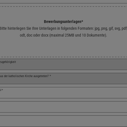
Bewerbungsunterlagen
*
Bitte hinterlegen Sie Ihre Unterlagen in folgenden Formaten: jpg, png, gif, svg, pdf
odt, doc oder docx (maximal 25MB und 10 Dokumente).
e Dateien hierher oder klicken Sie, um Dateien auszuwählen. Unterstützte Formate
zugehörigkeit
aus der katholischen Kirche ausgetreten?
*
hl
*