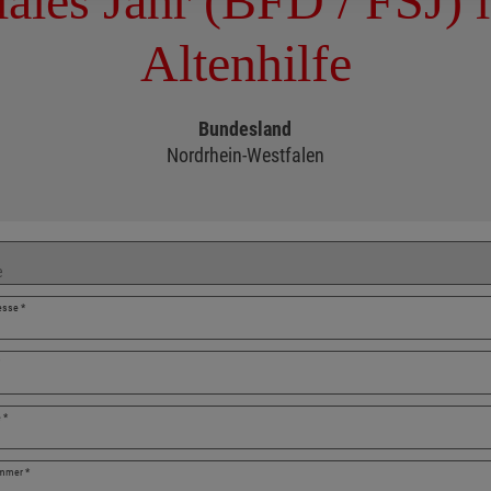
iales Jahr (BFD / FSJ) i
Altenhilfe
Bundesland
Nordrhein-Westfalen
erbungsformular
resse
*
e
*
ummer
*