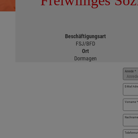
Freiwilliges Soz
Beschäftigungsart
FSJ/BFD
Ort
Dormagen
Bew
Anrede
*
E-Mail Ad
Vorname
*
Nachnam
Telefonn