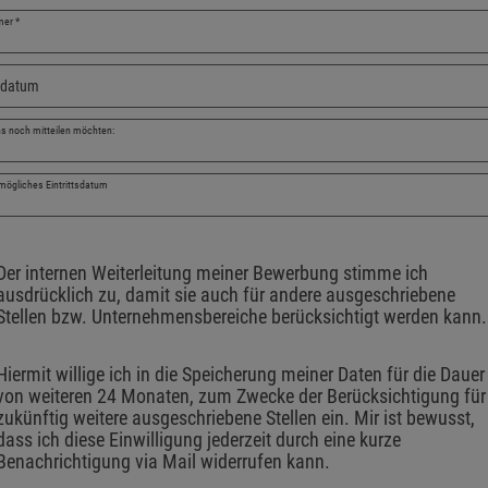
mer
*
sdatum
s noch mitteilen möchten:
mögliches Eintrittsdatum
z und Einverständniserklärungen
Der internen Weiterleitung meiner Bewerbung stimme ich 
ausdrücklich zu, damit sie auch für andere ausgeschriebene 
Stellen bzw. Unternehmensbereiche berücksichtigt werden kann.
Hiermit willige ich in die Speicherung meiner Daten für die Dauer
von weiteren 24 Monaten, zum Zwecke der Berücksichtigung für
zukünftig weitere ausgeschriebene Stellen ein. Mir ist bewusst, 
dass ich diese Einwilligung jederzeit durch eine kurze 
Benachrichtigung via Mail widerrufen kann. 