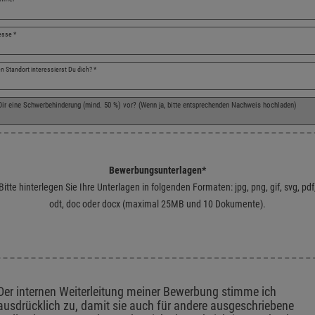
resse
*
n Standort interessierst Du dich?
*
 Dir eine Schwerbehinderung (mind. 50 %) vor? (Wenn ja, bitte entsprechenden Nachweis hochladen)
Bewerbungsunterlagen
*
Bitte hinterlegen Sie Ihre Unterlagen in folgenden Formaten: jpg, png, gif, svg, pdf
odt, doc oder docx (maximal 25MB und 10 Dokumente).
e Dateien hierher oder klicken Sie, um Dateien auszuwählen. Unterstützte Formate
z und Einverständniserklärungen
Der internen Weiterleitung meiner Bewerbung stimme ich 
ausdrücklich zu, damit sie auch für andere ausgeschriebene 