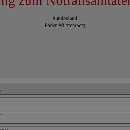
ng zum Notfallsanitäte
Bundesland
Baden-Württemberg
erbungsformular
e
*
ummer
*