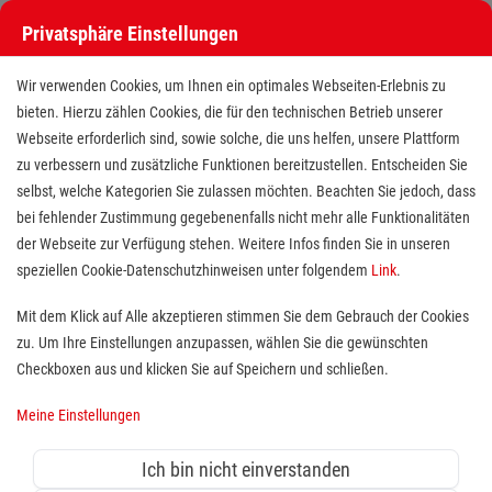
Privatsphäre Einstellungen
Stellenangebote bei den Maltesern
Wir verwenden Cookies, um Ihnen ein optimales Webseiten-Erlebnis zu
bieten. Hierzu zählen Cookies, die für den technischen Betrieb unserer
Webseite erforderlich sind, sowie solche, die uns helfen, unsere Plattform
zu verbessern und zusätzliche Funktionen bereitzustellen. Entscheiden Sie
selbst, welche Kategorien Sie zulassen möchten. Beachten Sie jedoch, dass
bei fehlender Zustimmung gegebenenfalls nicht mehr alle Funktionalitäten
der Webseite zur Verfügung stehen. Weitere Infos finden Sie in unseren
Stellenangebote bei den Maltesern
speziellen Cookie-Datenschutzhinweisen unter folgendem
Link
.
Finde deutschlandweit offene Stellen bei einem der größten
Mit dem Klick auf Alle akzeptieren stimmen Sie dem Gebrauch der Cookies
Arbeitgeber im Gesundheits- und Sozialwesen in Vollzeit,
zu. Um Ihre Einstellungen anzupassen, wählen Sie die gewünschten
Teilzeit, als Minijob, Trainee oder FSJ!
Checkboxen aus und klicken Sie auf Speichern und schließen.
Meine Einstellungen
Suche
Ich bin nicht einverstanden
Jobs suchen