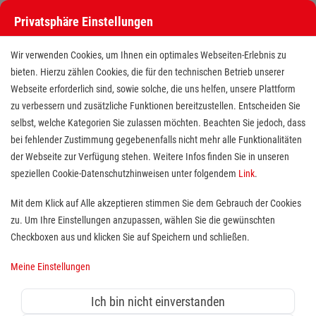
Privatsphäre Einstellungen
Stellenangebote bei den Maltesern
Wir verwenden Cookies, um Ihnen ein optimales Webseiten-Erlebnis zu
bieten. Hierzu zählen Cookies, die für den technischen Betrieb unserer
Webseite erforderlich sind, sowie solche, die uns helfen, unsere Plattform
zu verbessern und zusätzliche Funktionen bereitzustellen. Entscheiden Sie
selbst, welche Kategorien Sie zulassen möchten. Beachten Sie jedoch, dass
bei fehlender Zustimmung gegebenenfalls nicht mehr alle Funktionalitäten
der Webseite zur Verfügung stehen. Weitere Infos finden Sie in unseren
Stellenangebote bei den Maltesern
speziellen Cookie-Datenschutzhinweisen unter folgendem
Link
.
Finde deutschlandweit offene Stellen bei einem der größten
Mit dem Klick auf Alle akzeptieren stimmen Sie dem Gebrauch der Cookies
Arbeitgeber im Gesundheits- und Sozialwesen in Vollzeit,
zu. Um Ihre Einstellungen anzupassen, wählen Sie die gewünschten
Teilzeit, als Minijob, Trainee oder FSJ!
Checkboxen aus und klicken Sie auf Speichern und schließen.
Meine Einstellungen
Suche
Ich bin nicht einverstanden
Jobs suchen