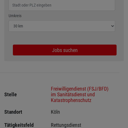
Wählen Sie den Umkreis für die Jobsuche
Umkreis
Jobs suchen
Freiwilligendienst (FSJ/BFD)
Stelle
im Sanitätsdienst und
Katastrophenschutz
Standort
Köln 
Tätigkeitsfeld
Rettungsdienst