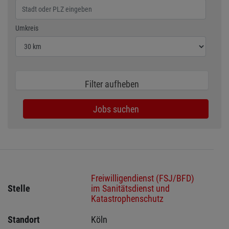
Wählen Sie den Umkreis für die Jobsuche
Umkreis
Filter aufheben
Jobs suchen
Freiwilligendienst (FSJ/BFD)
Stelle
im Sanitätsdienst und
Katastrophenschutz
Standort
Köln 