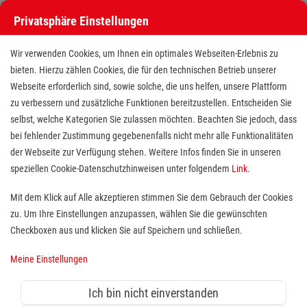
Privatsphäre Einstellungen
Stellenangebote bei den Maltesern
Wir verwenden Cookies, um Ihnen ein optimales Webseiten-Erlebnis zu
bieten. Hierzu zählen Cookies, die für den technischen Betrieb unserer
Webseite erforderlich sind, sowie solche, die uns helfen, unsere Plattform
zu verbessern und zusätzliche Funktionen bereitzustellen. Entscheiden Sie
selbst, welche Kategorien Sie zulassen möchten. Beachten Sie jedoch, dass
bei fehlender Zustimmung gegebenenfalls nicht mehr alle Funktionalitäten
der Webseite zur Verfügung stehen. Weitere Infos finden Sie in unseren
Stellenangebote bei den Maltesern
speziellen Cookie-Datenschutzhinweisen unter folgendem
Link
.
Finde deutschlandweit offene Stellen bei einem der größten
Mit dem Klick auf Alle akzeptieren stimmen Sie dem Gebrauch der Cookies
Arbeitgeber im Gesundheits- und Sozialwesen in Vollzeit,
zu. Um Ihre Einstellungen anzupassen, wählen Sie die gewünschten
Teilzeit, als Minijob, Trainee oder FSJ!
Checkboxen aus und klicken Sie auf Speichern und schließen.
Meine Einstellungen
Suche
Ich bin nicht einverstanden
Jobs suchen