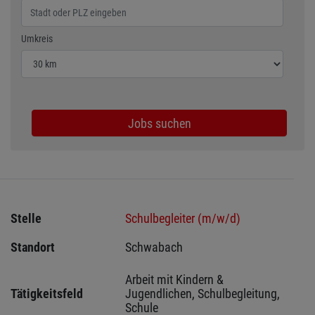
Wählen Sie den Umkreis für die Jobsuche
Umkreis
Jobs suchen
Stelle
Schulbegleiter (m/w/d)
Standort
Schwabach 
Arbeit mit Kindern & 
Tätigkeitsfeld
Jugendlichen, Schulbegleitung, 
Schule