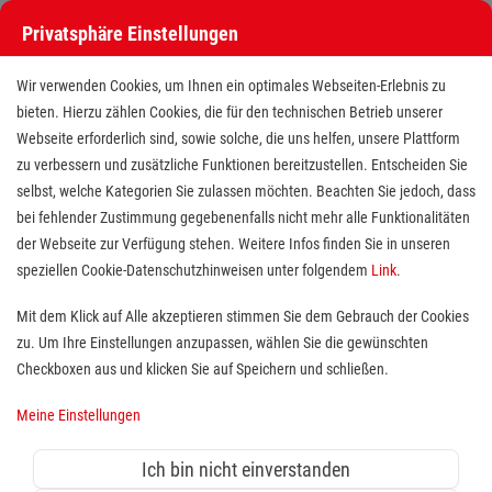
Privatsphäre Einstellungen
Stellenangebote bei den Maltesern
Wir verwenden Cookies, um Ihnen ein optimales Webseiten-Erlebnis zu
bieten. Hierzu zählen Cookies, die für den technischen Betrieb unserer
Webseite erforderlich sind, sowie solche, die uns helfen, unsere Plattform
zu verbessern und zusätzliche Funktionen bereitzustellen. Entscheiden Sie
selbst, welche Kategorien Sie zulassen möchten. Beachten Sie jedoch, dass
bei fehlender Zustimmung gegebenenfalls nicht mehr alle Funktionalitäten
der Webseite zur Verfügung stehen. Weitere Infos finden Sie in unseren
Stellenangebote bei den Maltesern
speziellen Cookie-Datenschutzhinweisen unter folgendem
Link
.
Finde deutschlandweit offene Stellen bei einem der größten
Mit dem Klick auf Alle akzeptieren stimmen Sie dem Gebrauch der Cookies
Arbeitgeber im Gesundheits- und Sozialwesen in Vollzeit,
zu. Um Ihre Einstellungen anzupassen, wählen Sie die gewünschten
Teilzeit, als Minijob, Trainee oder FSJ!
Checkboxen aus und klicken Sie auf Speichern und schließen.
Meine Einstellungen
Suche
Ich bin nicht einverstanden
Jobs suchen